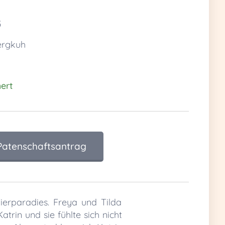
1
3
ergkuh
ert 💚
 Patenschaftsantrag
ierparadies. Freya und Tilda
trin und sie fühlte sich nicht