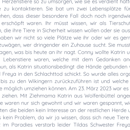
 Herzenstiere so zu umsorgen, wie sie es verdient hatte
zu kontaktieren. Sie bat um zwei Lebensplätze für 
ehen, dass dieser besondere Fall doch noch irgendwie
erschöpft waren. Ihr müsst wissen, wir als Tiersch
, die ihre Tiere in Sicherheit wissen wollen oder sie a
aben wir nicht so viele Plätze wie ihr oder wir es ger
uwägen, wer dringender ein Zuhause sucht. Sie muss
gen, was bis heute an ihr nagt. Conny wollte Katrin u
g Lebenstiere waren, welche mit dem Gedanken ange
un, als Katrin situationsbedingt die Hände gebunden
Freya in den Schlachttod schickt. So wurde alles organ
 bis zu den Wikingern zurückzuführen ist und welche
 wie möglich umziehen können. Am 23. März 2023 war es
 ziehen. Mit Ziehmama Katrin aus Wolfenbüttel angere
e waren nur sich gewohnt und wir waren gespannt, wi
en die beiden kein Interesse an der restlichen Herde 
s kein Problem, da wir ja wissen, dass sich neue Tiere
im Paradies verstarb leider Tildas Schwester Freya