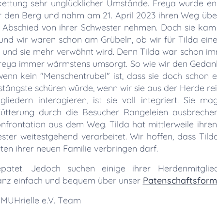
ttung sehr unglücklicher Umstände. Freya wurde engm
er den Berg und nahm am 21. April 2023 ihren Weg üb
t Abschied von ihrer Schwester nehmen. Doch sie kam 
e und wir waren schon am Grübeln, ob wir für Tilda ei
ist und sie mehr verwöhnt wird. Denn Tilda war schon i
reya immer wärmstens umsorgt. So wie wir den Gedank
enn kein "Menschentrubel" ist, dass sie doch schon 
stängste schüren würde, wenn wir sie aus der Herde r
iedern interagieren, ist sie voll integriert. Sie ma
tterung durch die Besucher Rangeleien ausbrechen.
onfrontation aus dem Weg. Tilda hat mittlerweile ihre
ster weitestgehend verarbeitet. Wir hoffen, dass Til
ten ihrer neuen Familie verbringen darf.
epatet. Jedoch suchen einige ihrer Herdenmitglie
 ganz einfach und bequem über unser
Patenschaftsform
 MUHrielle e.V. Team