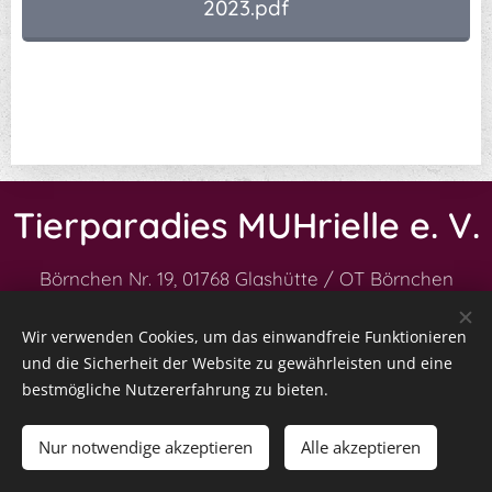
2023.pdf
Tierparadies MUHrielle e. V.
Börnchen Nr. 19,
01768 Glashütte / OT Börnchen
Impressum
|
Datenschutz
|
Vereinssatzung
|
Wir verwenden Cookies, um das einwandfreie Funktionieren
Kontakt
|
Patenschaft
|
und die Sicherheit der Website zu gewährleisten und eine
Spenden
|
Kooperationen
bestmögliche Nutzererfahrung zu bieten.
Nur notwendige akzeptieren
Alle akzeptieren
Unterstützt von
Webnode
Cookies