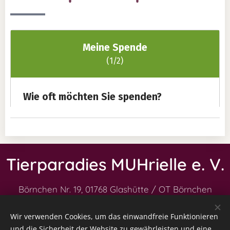
Tierparadies MUHrielle e. V.
Börnchen Nr. 19,
01768 Glashütte / OT Börnchen
Impressum
|
Datenschutz
|
Vereinssatzung
|
Wir verwenden Cookies, um das einwandfreie Funktionieren
Kontakt
|
Patenschaft
|
und die Sicherheit der Website zu gewährleisten und eine