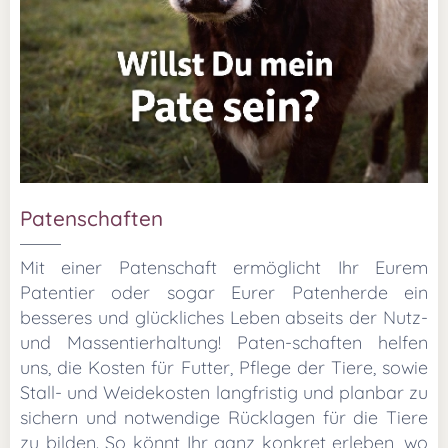
Patenschaften
Mit einer Patenschaft ermöglicht Ihr Eurem
Patentier oder sogar Eurer Patenherde ein
besseres und glückliches Leben abseits der Nutz-
und Massentierhaltung! Paten-schaften helfen
uns, die Kosten für Futter, Pflege der Tiere, sowie
Stall- und Weidekosten langfristig und planbar zu
sichern und notwendige Rücklagen für die Tiere
zu bilden. So könnt Ihr ganz konkret erleben, wo