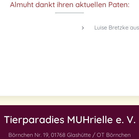
Almuht da
nkt ihren aktuellen Paten:
Luise Bretzke au
Tierparadies MUHrielle e. V.
Börnchen Nr. 19,
01768 Glashütte / OT Börnchen