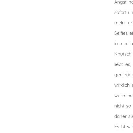
Angst ha
sofort u
mein er
Selfies 
immer in
Knutsch 
liebt es
genieße
wirklich
wäre es 
nicht so
daher su
Es ist w