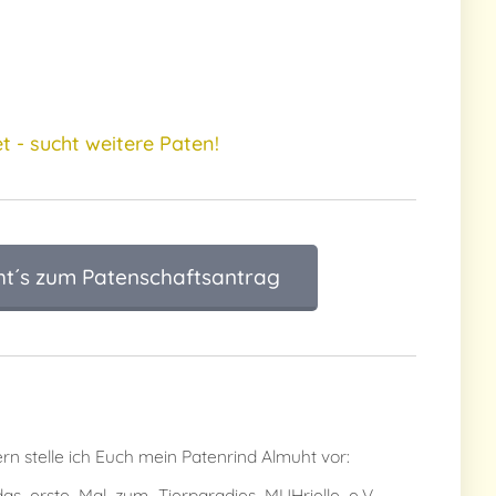
et - sucht weitere Paten! 💛
ht´s zum Patenschaftsantrag
ern stelle ich Euch mein Patenrind Almuht vor:
das erste Mal zum Tierparadies MUHrielle e.V.