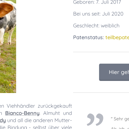
Geboren: 7. Juli 2017
Bei uns seit: Juli 2020
Geschlecht: weiblich
Patenstatus:
teilbepat
Hier ge
n Viehhändler zurückgekauft
en
Bianco-Benny
. Almuht und
" Sehr g
ddy
und all die anderen Mutter-
ie Bindung - selbst über viele
Als ich 