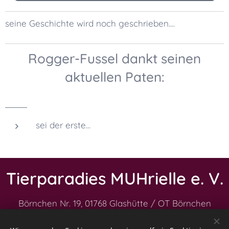
seine Geschichte wird noch geschrieben....
Rogger-Fussel dankt seinen
aktuellen Paten:
sei der erste...
Tierparadies MUHrielle e. V.
Börnchen Nr. 19,
01768 Glashütte / OT Börnchen
Impressum
|
Datenschutz
|
Vereinssatzung
|