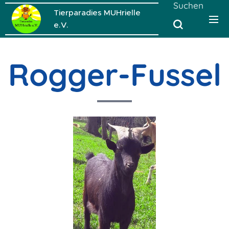
Suchen
Tierparadies MUHrielle
e.V.
Rogger-Fussel