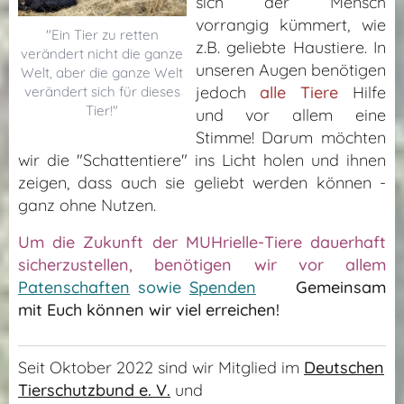
sich der Mensch
vorrangig kümmert, wie
"Ein Tier zu retten
z.B. geliebte Haustiere.
In
verändert nicht die ganze
unseren Augen benötigen
Welt, aber die ganze Welt
jedoch
alle Tiere
Hilfe
verändert sich für dieses
Tier!"
und vor allem eine
Stimme! Darum möchten
wir die "Schattentiere" ins Licht holen und ihnen
zeigen, dass auch sie geliebt werden können -
ganz ohne Nutzen.
Um die Zukunft der MUHrielle-Tiere dauerhaft
sicherzustellen, benötigen wir vor allem
Patenschaften
sowie
Spenden
🙏
Gemeinsam
mit
E
uch
können wir viel erreichen!
Seit Oktober 2022 sind wir Mitglied im
Deutschen
Tierschutzbund e. V.
und