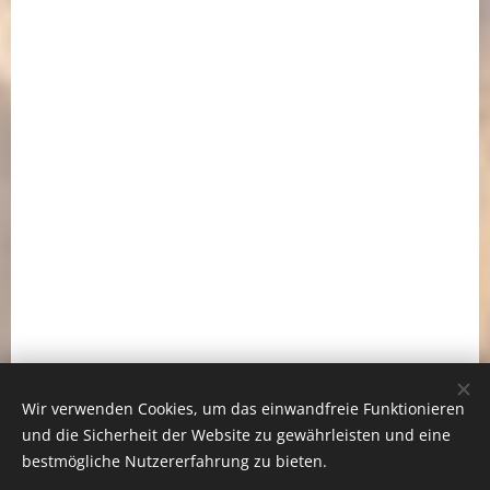
a
e
h
n
r
e
e
.
s
V
g
.
e
w
ä
h
l
t
!
Wir verwenden Cookies, um das einwandfreie Funktionieren
und die Sicherheit der Website zu gewährleisten und eine
So kannst Du uns
bestmögliche Nutzererfahrung zu bieten.