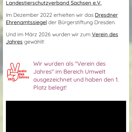
Landestierschutzverband Sachsen e.V.
Im Dezember 2022 erhielten wir das
Dresdner
Ehrenamtssiegel
der Bürgerstiftung Dresden.
Und im März 2026 wurden wir zum
Verein des
Jahres
gewählt!
Wir wurden als "Verein des
Jahres" im Bereich Umwelt
ausgezeichnet und haben den 1.
Platz belegt! ❤️