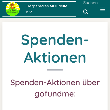
Suchen
Tierparadies MUHrielle
e.V.
Spenden-
Aktionen
Spenden-Aktionen über
gofundme: