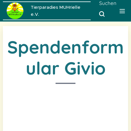
Suchen
Tierparadies MUHrielle
e.V.
Spendenform
ular Givio