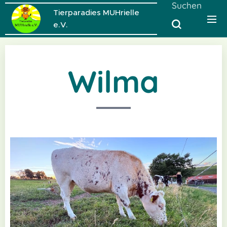
Suchen
Tierparadies MUHrielle
e.V.
Wilma